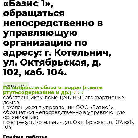
«Базис 1»,
обращаться
непосредственно в
управляющую
организацию по
адресу: г. Котельнич,
ул. Октябрьская, д.
102, каб. 104.
20.05
2022
По вопросам сбора отходов (лампы
ртутьсодержащие и др.)⇒⇒⇒
собственникам помещений многоквартирных
домов,
находящихся в управлении ООО «Базис 1»,
обращаться непосредственно в управляющую
организацию
по адресу: г. Котельнич, ул. Октябрьская, д. 102, каб.
104
График работы: