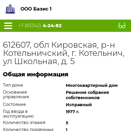
ООО Базис 1
+7 (83342)
4-24-82
612607, обл Кировская, р-н
Котельничский, г. Котельнич,
ул Школьная, д. 5
Общая информация
Тип дома
Многоквартирный дом
Основание
Решение собрания
управления
собственников
Состояние
Исправный
Год ввода в
1977 г.
эксплуатацию
Количество этажей
5
Количество подземных
1