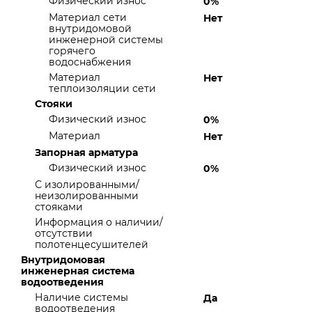
Физический износ
0%
Материал сети
Нет
внутридомовой
инженерной системы
горячего
водоснабжения
Материал
Нет
теплоизоляции сети
Стояки
Физический износ
0%
Материал
Нет
Запорная арматура
Физический износ
0%
С изолированными/
неизолированными
стояками
Информация о наличии/
отсутствии
полотенцесушителей
Внутридомовая
инженерная система
водоотведения
Наличие системы
Да
водоотведения